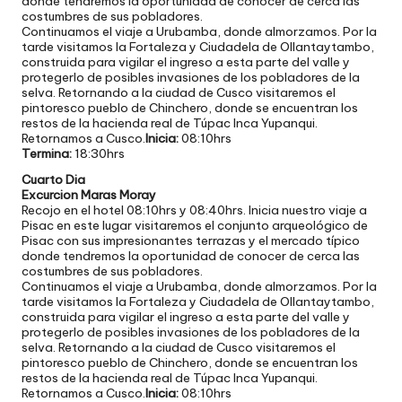
donde tendremos la oportunidad de conocer de cerca las
costumbres de sus pobladores.
Continuamos el viaje a Urubamba, donde almorzamos. Por la
tarde visitamos la Fortaleza y Ciudadela de Ollantaytambo,
construida para vigilar el ingreso a esta parte del valle y
protegerlo de posibles invasiones de los pobladores de la
selva. Retornando a la ciudad de Cusco visitaremos el
pintoresco pueblo de Chinchero, donde se encuentran los
restos de la hacienda real de Túpac Inca Yupanqui.
Retornamos a Cusco.
Inicia:
08:10hrs
Termina:
18:30hrs
Cuarto Dia
Excurcion Maras Moray
Recojo en el hotel 08:10hrs y 08:40hrs. Inicia nuestro viaje a
Pisac en este lugar visitaremos el conjunto arqueológico de
Pisac con sus impresionantes terrazas y el mercado típico
donde tendremos la oportunidad de conocer de cerca las
costumbres de sus pobladores.
Continuamos el viaje a Urubamba, donde almorzamos. Por la
tarde visitamos la Fortaleza y Ciudadela de Ollantaytambo,
construida para vigilar el ingreso a esta parte del valle y
protegerlo de posibles invasiones de los pobladores de la
selva. Retornando a la ciudad de Cusco visitaremos el
pintoresco pueblo de Chinchero, donde se encuentran los
restos de la hacienda real de Túpac Inca Yupanqui.
Retornamos a Cusco.
Inicia:
08:10hrs