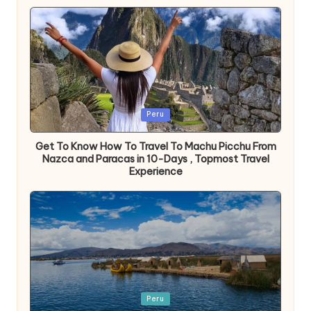
Publicada
Peru
en
Get To Know How To Travel To Machu Picchu From
Nazca and Paracas in 10-Days , Topmost Travel
Experience
Publicada
Peru
en