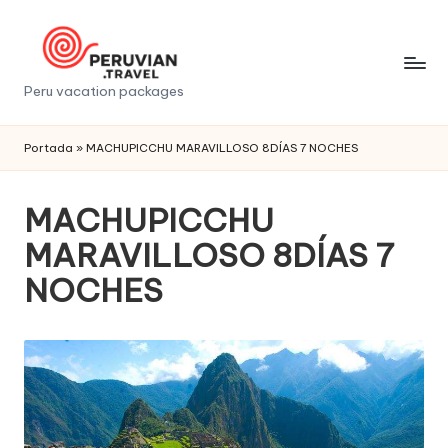
Saltar
al
contenido
P
Peru vacation packages
e
Portada
»
MACHUPICCHU MARAVILLOSO 8DÍAS 7 NOCHES
r
u
MACHUPICCHU
v
MARAVILLOSO 8DÍAS 7
i
NOCHES
a
n
t
r
a