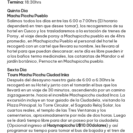
Termina:
18:30hrs
Quinto Dia
Machu Picchu Pueblo
Salimos todos los días entre las 6:00 a 7:00hrs (El horario
dependerá en tren que desee tomar), los recogeremos de su
hotel en Cusco y los trasladaremos a la estación de trenes de
Poroy, el viaje desde poroy a Machupicchu pueblo es de 4hrs
promedio, en Machupicchu Pueblo el personal del hotel le
recogerá con un cartel que llevara su nombre, les llevara al
hotel para que puedan descansar; este día es libre pueden ir
a los baños termo medicinales, las cataratas de Mandor o el
jardín botánico, Pernocte en Machupicchu pueblo.
Sexto Dia
Tours Machu Picchu Ciudad Inka
Después del desayuno nuestro guía de 6:00 a 6:30hrs le
recogerá en su Hotel y junto con el tomarán el bus que los
llevará en un viaje de 30 minutos, ascendiendo por un camino
zigzagueante, hacia el increíble Machupicchu ciudad Inca. La
excursión incluye un tour guiado de la Ciudadela, visitando la
Plaza Principal, la Torre Circular, el Sagrado Reloj Solar, los
cuartos reales, el templo de las Tres Ventanas y los
cementerios, aproximadamente por más de dos horas. Luego
se le dará tiempo libre para dar un paseo por la ciudadela.
(Opcional ingreso al
Huaynapicchu U$10.00dolares
) y así
programar su tiempo para tomar el bus de bajada y el tren de