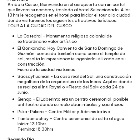
Arribo a Cusco, Bienvenida en el aeropuerto con un cartel
que llevara su nombre y traslado al hotel Seleccionado. A las
13 hrs le recogemos en el hotel para Iniciar el tour a la ciudad,
donde visitaremos los siguientes atractivos turísticos:
TOUR A LA CIUDAD DEL CUSCO:
La Catedral.- Monumento religioso colonial de
extraordinario valor artístico
El Qorikancha: Hoy Convento de Santo Domingo de
Guzmán, conocido también como como el templo de
sol, resalta la impresionante ingeniería utilizada en su
construcción.
Fuera de la ciudad visitamos:
Sacsayhuaman.- La casa real del Sol, una construcción
megalítica de la arquitectura de los Incas. Aquí es donde
se realiza el Inti Raymi o «Fiesta del Sol» cada 24 de
Junio.
Qenqo.- El Laberinto era un centro ceremonial, posible
anfiteatro donde se realizaban rituales y sacrificios.
Puka-Pukara.- Centro Militar y Administrativo.
Tambomachay.- Centro ceremonial de culto al agua.
Inicia: 13:10hrs
Termina: 18:30hrs
Segundo Dia