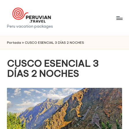
Saltar
al
contenido
P
Peru vacation packages
e
Portada
»
CUSCO ESENCIAL 3 DÍAS 2 NOCHES
r
u
CUSCO ESENCIAL 3
v
DÍAS 2 NOCHES
i
a
n
t
r
a