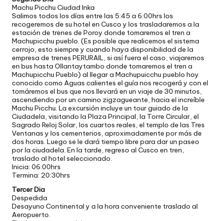
Machu Picchu Ciudad Inka
Salimos todos los días entre las 5:45 a 6:00hrs los
recogeremos de su hotel en Cusco y los trasladaremos a la
estación de trenes de Poroy donde tomaremos el tren a
Machupicchu pueblo. (Es posible que realicemos el sistema
cerrojo, esto siempre y cuando haya disponibilidad de la
empresa de trenes PERURAIL, si así fuera el caso, viajaremos
en bus hasta Ollantaytambo donde tomaremos el tren a
Machupicchu Pueblo) al llegar a Machupuicchu pueblo hoy
conocido como Aguas calientes el guía nos recogerá y con el
tomáremos el bus que nos llevará en un viaje de 30 minutos,
ascendiendo por un camino zigzagueante, hacia el increíble
Machu Picchu. La excursión incluye un tour guiado de la
Ciudadela, visitando la Plaza Principal, la Torre Circular, el
Sagrado Reloj Solar, los cuartos reales, el templo de las Tres
Ventanas y los cementerios, aproximadamente por más de
dos horas. Luego se le dará tiempo libre para dar un paseo
por la ciudadela. En la tarde, regreso al Cusco en tren,
traslado al hotel seleccionado.
Inicia: 06:00hrs
Termina: 20:30hrs
Tercer Dia
Despedida
Desayuno Continental y a la hora conveniente traslado al
Aeropuerto.