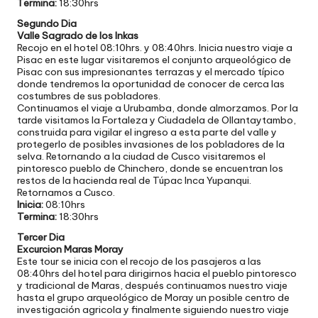
Termina:
18:30hrs
Segundo Dia
Valle Sagrado de los Inkas
Recojo en el hotel 08:10hrs. y 08:40hrs. Inicia nuestro viaje a
Pisac en este lugar visitaremos el conjunto arqueológico de
Pisac con sus impresionantes terrazas y el mercado típico
donde tendremos la oportunidad de conocer de cerca las
costumbres de sus pobladores.
Continuamos el viaje a Urubamba, donde almorzamos. Por la
tarde visitamos la Fortaleza y Ciudadela de Ollantaytambo,
construida para vigilar el ingreso a esta parte del valle y
protegerlo de posibles invasiones de los pobladores de la
selva. Retornando a la ciudad de Cusco visitaremos el
pintoresco pueblo de Chinchero, donde se encuentran los
restos de la hacienda real de Túpac Inca Yupanqui.
Retornamos a Cusco.
Inicia:
08:10hrs
Termina:
18:30hrs
Tercer Dia
Excurcion Maras Moray
Este tour se inicia con el recojo de los pasajeros a las
08:40hrs del hotel para dirigirnos hacia el pueblo pintoresco
y tradicional de Maras, después continuamos nuestro viaje
hasta el grupo arqueológico de Moray un posible centro de
investigación agricola y finalmente siguiendo nuestro viaje