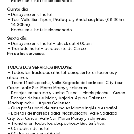
– Noche en el hotel seleccionado..
Quinto día:
– Desayuno en el hotel.
– Tour Valle Sur: Tipon, Pikillaqta y Andahuaylillas (08:30hrs
– 14:30hrs).
– Noche en el hotel seleccionado.
Sexto día:
– Desayuno en el hotel – check out 9:00am.
– Traslado hotel – aeropuerto de Cusco.
Fin de los servicios.
TODOS LOS SERVICIOS INCLUYE:
– Todos los traslados al hotel, aeropuerto, estaciones y
atractivos.
– Tours: Machupicchu, Valle Sagrado de los Incas, City tour
Cusco, Valle Sur, Maras Moray y salineras.
– Pasajes en tren ida y vuelta Cusco – Machupicchu – Cusco.
– Pasajes de bus subida y bajada Aguas Calientes –
Machupicchu – Aguas Calientes.
– Guía profesional de turismo en idioma inglés o español.
– Boletos de ingresos para: Machupicchu, Valle Sagrado,
City tour Cusco, Valle Sur, Maras Moray y salineras.
– Transfer en todos los despachos.- Bus turístico.
– 05 noches de hotel.
– 05 desayunos en el Hotel.