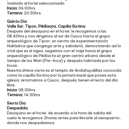
traslado al hotel seleccionado.
Inicia:
06:00hrs
Termina:
20:30hrs
Quinto Dia
Valle Sur, Tipon, Pikillaqta, Capilla Sixtina
Después del desayuno en el hotel, le recogemos a las
08:40hrs y nos dirigimos al sur de Cusco hasta el grupo
arqueológico de Tipon, un centro de experimentación
Hidráulica que congrega arte y sabiduría, demostrando así lo
vital que es el agua, seguimos con el viaje hacia el grupo
arqueológico de Pikillacta un gran centro urbano desde el
tiempo de los Wari (Pre-Inca) y después habitada por los
Incas.
Nuestra última visita es el templo de Andahuyalillas conocida
como la capilla Sixtina por la pintura mural que posee esta
iglesia, retornamos a Cusco, después tienen el resto del día
libre.
Inicia:
08:30hrs
Termina:
14:30hrs
Sexto Dia
Despedida
Desayuno en el hotel, de acuerdo a la hora de salida del
vuelo le recogemos 2horas antes para llevarle al aeropuerto,
donde nos despediremos.