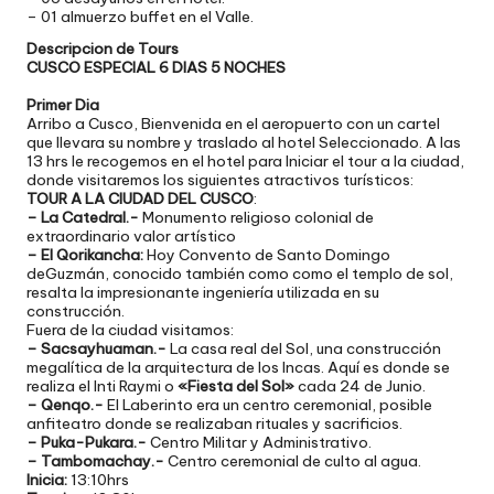
– 01 almuerzo buffet en el Valle.
Descripcion de Tours
CUSCO ESPECIAL 6 DIAS 5 NOCHES
Primer Dia
Arribo a Cusco, Bienvenida en el aeropuerto con un cartel
que llevara su nombre y traslado al hotel Seleccionado. A las
13 hrs le recogemos en el hotel para Iniciar el tour a la ciudad,
donde visitaremos los siguientes atractivos turísticos:
TOUR A LA CIUDAD DEL CUSCO
:
– La Catedral.-
Monumento religioso colonial de
extraordinario valor artístico
– El Qorikancha:
Hoy Convento de Santo Domingo
deGuzmán, conocido también como como el templo de sol,
resalta la impresionante ingeniería utilizada en su
construcción.
Fuera de la ciudad visitamos:
– Sacsayhuaman.-
La casa real del Sol, una construcción
megalítica de la arquitectura de los Incas. Aquí es donde se
realiza el Inti Raymi o
«Fiesta del Sol»
cada 24 de Junio.
– Qenqo.-
El Laberinto era un centro ceremonial, posible
anfiteatro donde se realizaban rituales y sacrificios.
– Puka-Pukara.-
Centro Militar y Administrativo.
– Tambomachay.-
Centro ceremonial de culto al agua.
Inicia:
13:10hrs