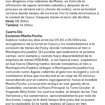
nos dirigimos a las salineras de Maras, se trata de la
afloración de aguas termales saladas y después de un
proceso se obtiene sal (o cloruro de sodio), esta actividad
se hace desde tiempo de los Incas. Por la tarde retornamos a
la ciudad de Cusco. Después tienen el resto del día libre.
Inicia:
08:30hrs
Termina:
14:30hrs
Cuarto Dia
Excurcion Machu Picchu
Salimos todos los días entre las 05:45 a 06:00hrs los
recogeremos de su hotel en Cusco y los trasladaremos a la
estación de trenes de Poroy donde tomaremos el tren a
Machupicchu pueblo. (Es posible que realicemos el sistema
cerrojo, esto siempre y cuando haya disponibilidad de la
empresa de trenes PERURAIL, si así fuera el caso, viajaremos
en bus hasta Ollantaytambo donde tomaremos el tren a
Machupicchu Pueblo) al llegar a Machupuicchu pueblo hoy
conocido como Aguas calientes el guía nos recogerá y con el
tomáremos el bus que nos llevará en un viaje de 30 minutos,
ascendiendo por un camino zigzagueante, hacia el increíble
Machu Picchu. La excursión incluye un tour guiado de la
Ciudadela, visitando la Plaza Principal, la Torre Circular, el
Sagrado Reloj Solar, los cuartos reales, el templo de las Tres
Ventanas y los cementerios, aproximadamente por más de
dos horas. Luego se le dará tiempo libre para dar un paseo
por la ciudadela. En la tarde, regreso al Cusco en tren,